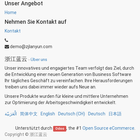
Unser Angebot
Home
Nehmen Sie Kontakt auf
Kontakt
demo@zjlanyun.com
浙江蓝云
-
Über uns
Unser innovatives und engagiertes Team verfolgt das Ziel, durch
die Entwicklung einer neuen Generation von Business Software
Ihr tägliches Geschäft zu vereinfachen. Ihre Herausforderungen
treiben uns dabei immer wieder aufs Neue an.
Unsere Produkte wurden für kleine und mittlere Unternehmen
zur Optimierung der Arbeitsgeschwindigkeit entwickelt.
الْعَرَبيّة
简体中文
English
Deutsch (CH)
Deutsch
日本語
Unterstützt durch
, the #1
Open Source eCommerce
.
Odoo
Copyright ©
浙江蓝云